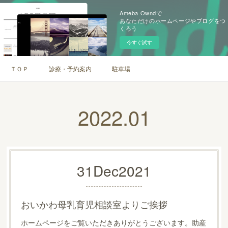
Ameba Owndで
あなただけのホームページやブログをつ
くろう
今すぐ試す
ＴＯＰ
診療・予約案内
駐車場
2022
.
01
31
Dec
2021
おいかわ母乳育児相談室よりご挨拶
ホームページをご覧いただきありがとうございます。助産